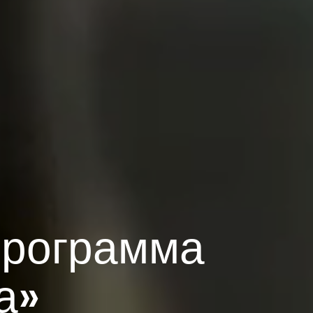
программа
а»