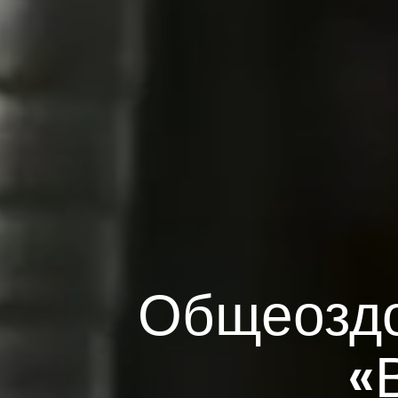
Общеоздо
«